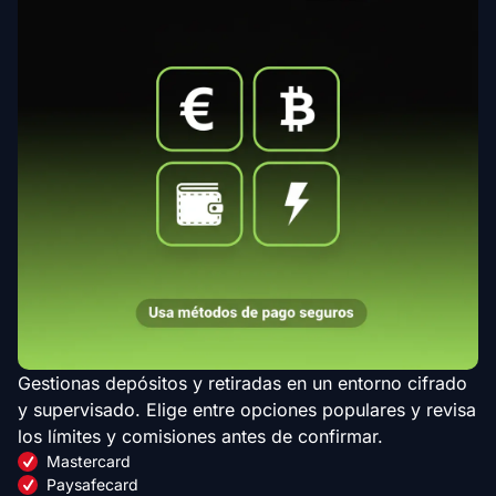
Gestionas depósitos y retiradas en un entorno cifrado
y supervisado. Elige entre opciones populares y revisa
los límites y comisiones antes de confirmar.
Mastercard
Paysafecard