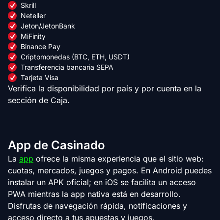
Skrill
Neteller
Jeton/JetonBank
MiFinity
Binance Pay
Criptomonedas (BTC, ETH, USDT)
Transferencia bancaria SEPA
Tarjeta Visa
Verifica la disponibilidad por país y por cuenta en la
sección de Caja.
App de Casinado
La
app
ofrece la misma experiencia que el sitio web:
cuotas, mercados, juegos y pagos. En Android puedes
instalar un APK oficial; en iOS se facilita un acceso
PWA mientras la app nativa está en desarrollo.
Disfrutas de navegación rápida, notificaciones y
acceso directo a tus apuestas y juegos.