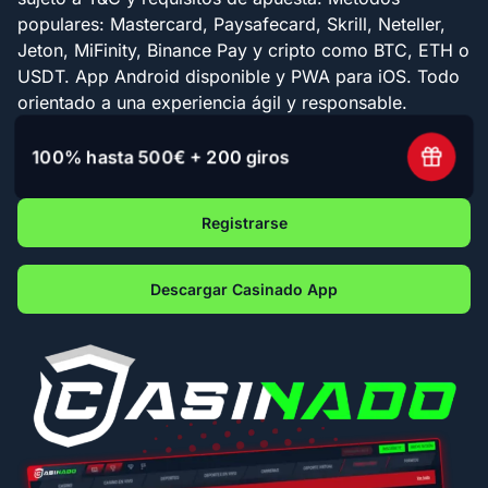
populares: Mastercard, Paysafecard, Skrill, Neteller,
Jeton, MiFinity, Binance Pay y cripto como BTC, ETH o
USDT. App Android disponible y PWA para iOS. Todo
orientado a una experiencia ágil y responsable.
100% hasta 500€ + 200 giros
Registrarse
Descargar Casinado App