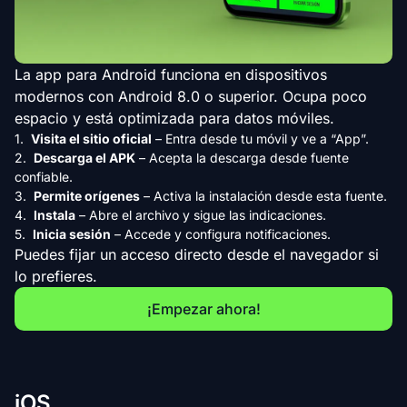
La app para Android funciona en dispositivos
modernos con Android 8.0 o superior. Ocupa poco
espacio y está optimizada para datos móviles.
Visita el sitio oficial
– Entra desde tu móvil y ve a “App”.
Descarga el APK
– Acepta la descarga desde fuente
confiable.
Permite orígenes
– Activa la instalación desde esta fuente.
Instala
– Abre el archivo y sigue las indicaciones.
Inicia sesión
– Accede y configura notificaciones.
Puedes fijar un acceso directo desde el navegador si
lo prefieres.
¡Empezar ahora!
iOS