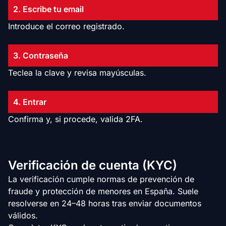
2. Escribe tu email
Introduce el correo registrado.
3. Contraseña
Teclea la clave y revisa mayúsculas.
4. Entrar
Confirma y, si procede, valida 2FA.
Verificación de cuenta (KYC)
La verificación cumple normas de prevención de
fraude y protección de menores en España. Suele
resolverse en 24–48 horas tras enviar documentos
válidos.