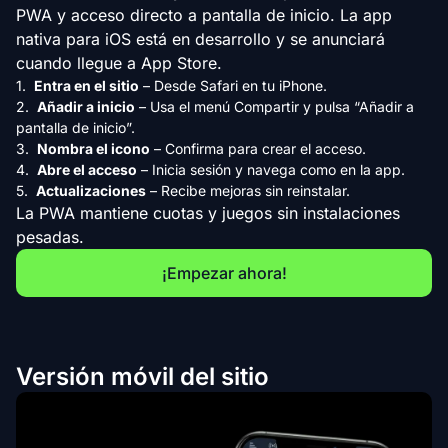
PWA y acceso directo a pantalla de inicio. La app
nativa para iOS está en desarrollo y se anunciará
cuando llegue a App Store.
Entra en el sitio
– Desde Safari en tu iPhone.
Añadir a inicio
– Usa el menú Compartir y pulsa “Añadir a
pantalla de inicio”.
Nombra el icono
– Confirma para crear el acceso.
Abre el acceso
– Inicia sesión y navega como en la app.
Actualizaciones
– Recibe mejoras sin reinstalar.
La PWA mantiene cuotas y juegos sin instalaciones
pesadas.
¡Empezar ahora!
Versión móvil del sitio