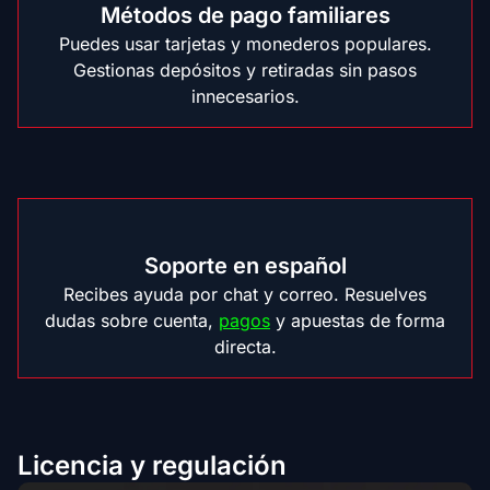
Métodos de pago familiares
Puedes usar tarjetas y monederos populares.
Gestionas depósitos y retiradas sin pasos
innecesarios.
Soporte en español
Recibes ayuda por chat y correo. Resuelves
dudas sobre cuenta,
pagos
y apuestas de forma
directa.
Licencia y regulación