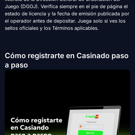
Juego (DGOJ). Verifica siempre en el pie de página el
estado de licencia y la fecha de emisión publicada por
el operador antes de depositar. Juega solo si ves los
sellos oficiales y los Términos aplicables.
Cómo registrarte en Casinado paso
a paso