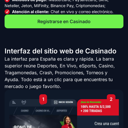
Neteller, Jeton, MiFinity, Binance Pay, Criptomonedas;
Atención al cliente:
Chat en vivo y correo electrónico.
Registrarse en Casinado
Interfaz del sitio web de Casinado
La interfaz para España es clara y rápida. La barra
superior reúne Deportes, En Vivo, eSports, Casino,
Tragamonedas, Crash, Promociones, Torneos y
Ayuda. Todo está a un clic para que encuentres tu
mercado o juego favorito.