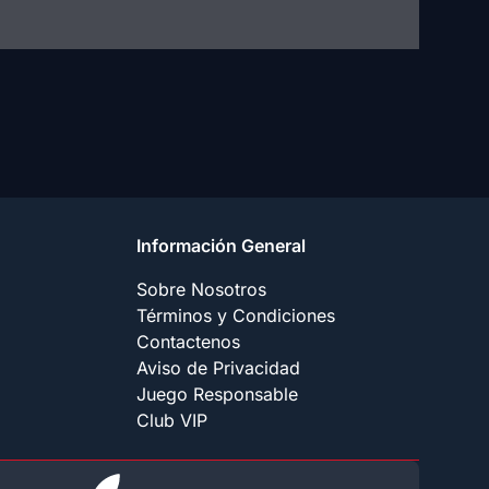
Información General
Sobre Nosotros
Términos y Condiciones
Contactenos
Aviso de Privacidad
Juego Responsable
Club VIP