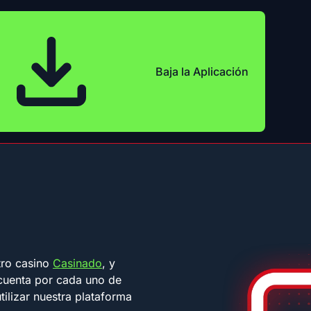
Baja la Aplicación
tro casino
Casinado
, y
 cuenta por cada uno de
tilizar nuestra plataforma