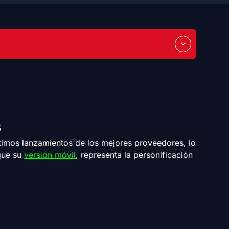
s
timos lanzamientos de los mejores proveedores, lo
 que su
versión móvil
, representa la personificación