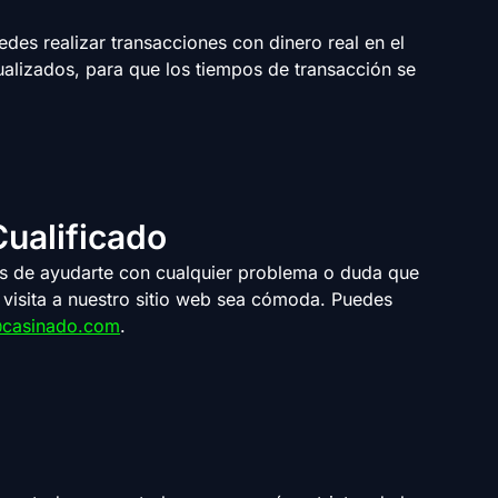
edes realizar transacciones con dinero real en el
alizados, para que los tiempos de transacción se
Cualificado
os de ayudarte con cualquier problema o duda que
tu visita a nuestro sitio web sea cómoda. Puedes
@casinado.com
.