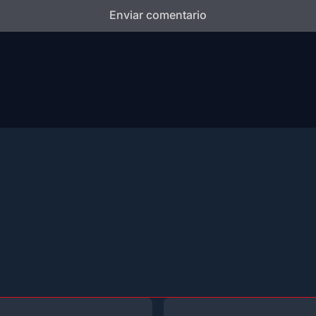
Enviar comentario