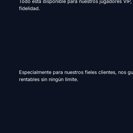
Todo está disponible para nuestros jugadores VIP
fidelidad.
Especialmente para nuestros fieles clientes, nos 
rentables sin ningún límite.