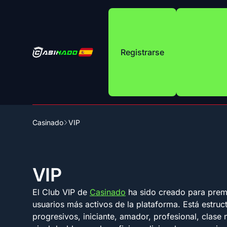
Registrarse
Casinado
VIP
VIP
El Club VIP de
Casinado
ha sido creado para premia
usuarios más activos de la plataforma. Está estruc
progresivos, iniciante, amador, profesional, clase