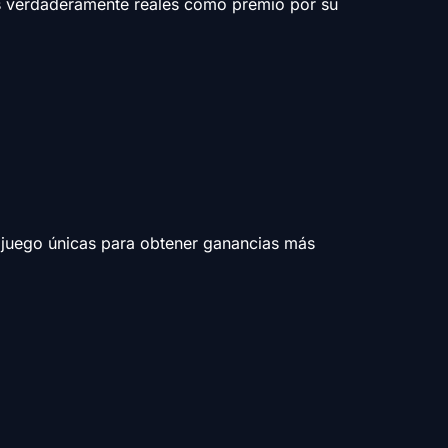
os verdaderamente reales como premio por su
e juego únicas para obtener ganancias más