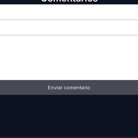
Enviar comentario