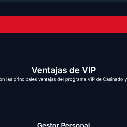
Ventajas de VIP
n las principales ventajas del programa VIP de Casinado y
Gestor Personal